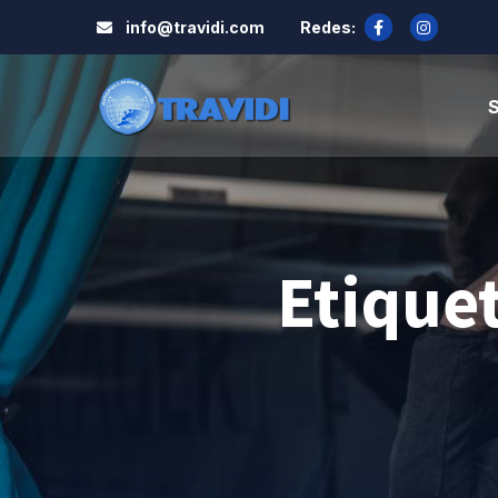
info@travidi.com
Redes:
S
Etique