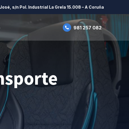
José, s/n Pol. Industrial La Grela 15.008 – A Coruña
o
981 257 082
nsporte