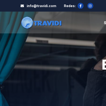
info@travidi.com
Redes:
S