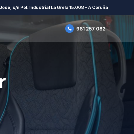
José, s/n Pol. Industrial La Grela 15.008 – A Coruña
o
981 257 082
r