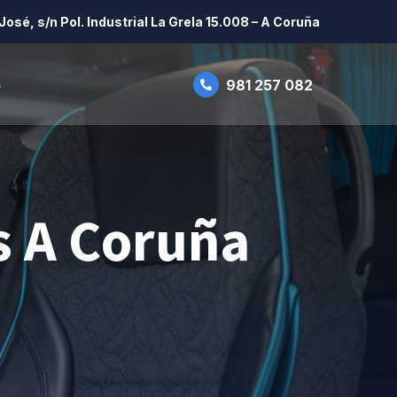
José, s/n Pol. Industrial La Grela 15.008 – A Coruña
o
981 257 082
s A Coruña