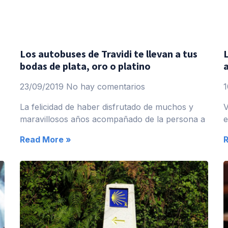
Los autobuses de Travidi te llevan a tus
bodas de plata, oro o platino
23/09/2019
No hay comentarios
1
La felicidad de haber disfrutado de muchos y
V
maravillosos años acompañado de la persona a
e
Read More »